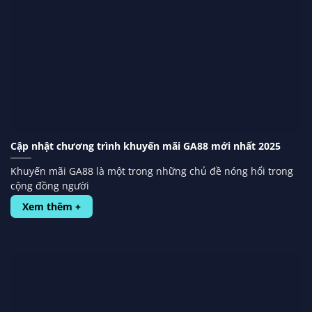
Cập nhật chương trình khuyến mãi GA88 mới nhất 2025
Khuyến mãi GA88 là một trong những chủ đề nóng hổi trong
cộng đồng người
Xem thêm +