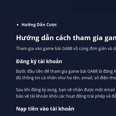
Hướng Dẫn Cược
Hướng dẫn cách tham gia ga
Tham gia vào game bài GA88 vô cùng đơn giản và dễ
Đăng ký tài khoản
Bước đầu tiên để tham gia game bài GA88 là đăng ký
đủ thông tin cá nhân như họ tên, email, số điện th
Sau khi đăng ký xong, bạn sẽ nhận được một email 
bảo vệ tài khoản khỏi các hoạt động trái phép và 
Nạp tiền vào tài khoản