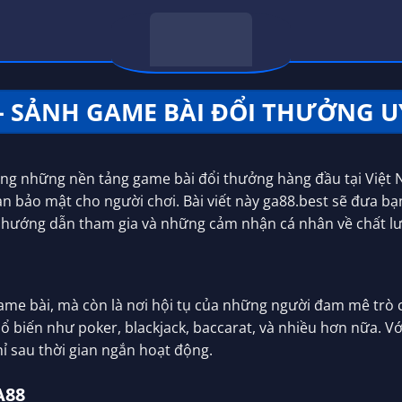
- SẢNH GAME BÀI ĐỔI THƯỞNG U
g những nền tảng game bài đổi thưởng hàng đầu tại Việt 
 bảo mật cho người chơi. Bài viết này ga88.best sẽ đưa bạn
, hướng dẫn tham gia và những cảm nhận cá nhân về chất lượ
e bài, mà còn là nơi hội tụ của những người đam mê trò ch
hổ biến như poker, blackjack, baccarat, và nhiều hơn nữa. Vớ
ỉ sau thời gian ngắn hoạt động.
A88