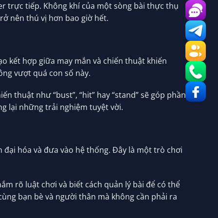
r trực tiếp. Không khí của một sòng bài thực thụ
trở nên thú vị hơn bao giờ hết.
 tạo kết hợp giữa may mắn và chiến thuật khiến
ông vượt quá con số này.
iến thuật như “bust”, “hit” hay “stand” sẽ góp phần
g lại những trải nghiệm tuyệt vời.
đại hóa và đưa vào hệ thống. Đây là một trò chơi
m rõ luật chơi và biết cách quản lý bài để có thể
 cùng bạn bè và người thân mà không cần phải ra