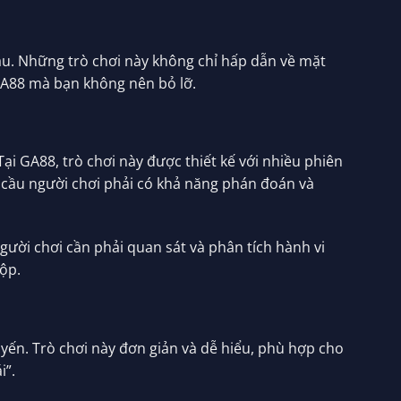
au. Những trò chơi này không chỉ hấp dẫn về mặt
 GA88 mà bạn không nên bỏ lỡ.
ại GA88, trò chơi này được thiết kế với nhiều phiên
 cầu người chơi phải có khả năng phán đoán và
gười chơi cần phải quan sát và phân tích hành vi
ộp.
tuyến. Trò chơi này đơn giản và dễ hiểu, phù hợp cho
i”.