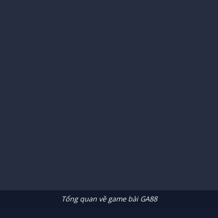
Tổng quan về game bài GA88