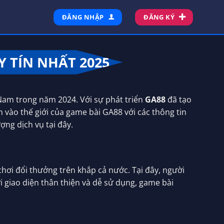
ĐĂNG NHẬP
ĐĂNG KÝ
Y TÍN NHẤT 2025
Nam trong năm 2024. Với sự phát triển
GA88
đã tạo
 vào thế giới của game bài GA88 với các thông tin
ng dịch vụ tại đây.
ơi đổi thưởng trên khắp cả nước. Tại đây, người
i giao diện thân thiện và dễ sử dụng, game bài