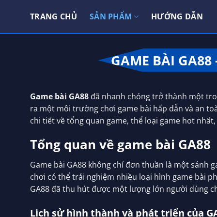
Bỏ
TRANG CHỦ
SẢN PHẨM
HƯỚNG DẪN
qua
nội
dung
GAME BÀI GA88 
Game bài GA88
đã nhanh chóng trở thành một tron
ra một môi trường chơi game bài hấp dẫn và an toàn
chi tiết về tổng quan game, thể loại game hot nhất
Tổng quan về game bài GA88
Game bài GA88 không chỉ đơn thuần là một sảnh gam
chơi có thể trải nghiệm nhiều loại hình game bài p
GA88 đã thu hút được một lượng lớn người dùng ch
Lịch sử hình thành và phát triển của G